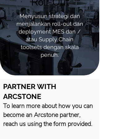
Roll-Out
Menyusun strategi dan
menjalankan roll-out dan
deployment MES dan /
atau Supply Chain
toolsets dengan skala
penuh.
PARTNER WITH
ARCSTONE
To learn more about how you can
become an Arcstone partner,
reach us using the form provided.