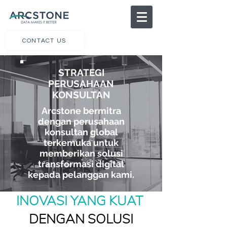
CONTACT US
STRATEGI
PERUSAHAAN
KONSULTAN
Arcstone bermitra
dengan perusahaan
konsultan global
terkemuka untuk
memberikan solusi
transformasi digital
kepada pelanggan kami.
INOVASI YANG KUAT
DENGAN SOLUSI