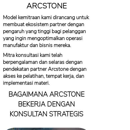
ARCSTONE
Model kemitraan kami dirancang untuk
membuat ekosistem partner dengan
pengaruh yang tinggi bagi pelanggan
yang ingin mengoptimalkan operasi
manufaktur dan bisnis mereka.
Mitra konsultasi kami telah
berpengalaman dan selaras dengan
pendekatan partner Arcstone dengan
akses ke pelatihan, tempat kerja, dan
implementasi materi.
BAGAIMANA ARCSTONE
BEKERJA DENGAN
KONSULTAN STRATEGIS