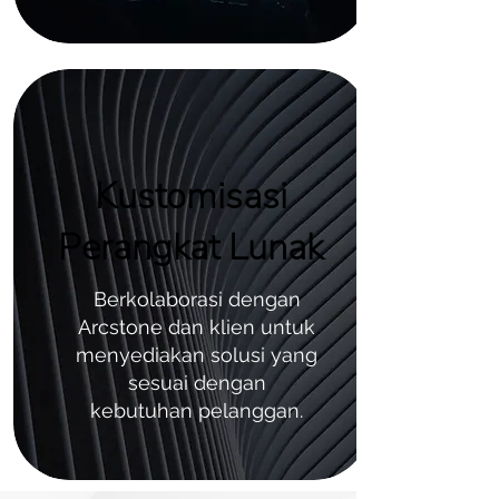
Kustomisasi
Perangkat Lunak
Berkolaborasi dengan
Arcstone dan klien untuk
menyediakan solusi yang
sesuai dengan
kebutuhan pelanggan.