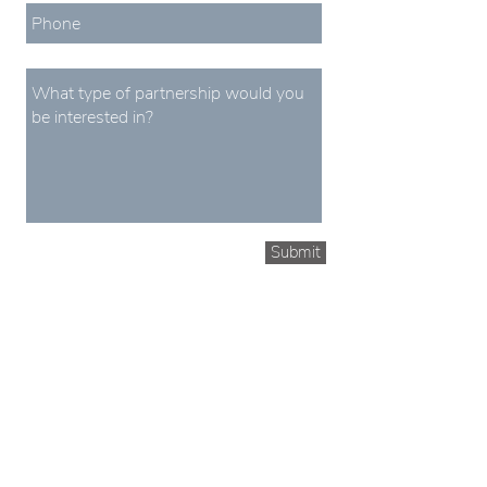
Submit
HOME
INDUSTRIES
arc.lite
arc.net
TENTANG KAMI