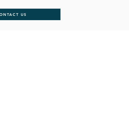
ONTACT US
arc.lite
HUBUNGI KAMI
KARIR