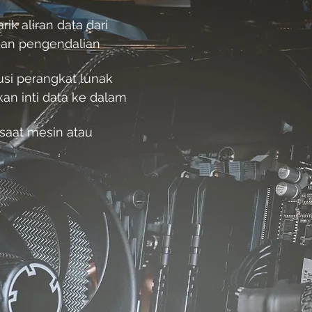
k aliran data dari
dan pengendalian
usi perangkat lunak
n inti data ke dalam
 saat mesin atau