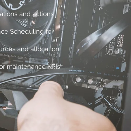
rations and actions
ce Scheduling for
urces and allocation
or maintenance KPIs