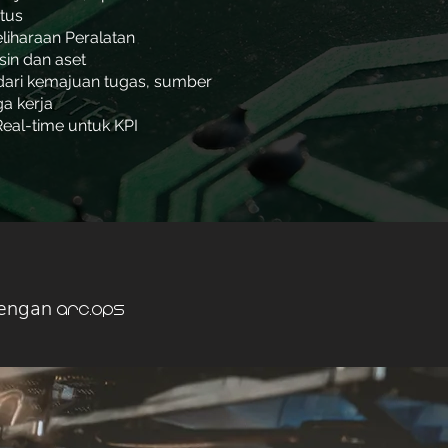
itus
iharaan Peralatan
in dan aset
dari kemajuan tugas, sumber
ga kerja
eal-time untuk KPI
dengan
arc.ops