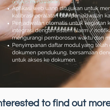
menawarkan
arc.ops
Aplikasi web uang ditujukan untuk men
kalibrasi peralatan dan penjadwalan ka
Penjadwalan otomatis untuk kegiatan k
integrasi dengan sistem alarm / notifik
mengurangi pemborosan waktu dan mem
Penyimpanan daftar modul yang telah d
dokumen pendukung, bersamaan denga
untuk akses ke dokumen.
nterested to find out mor