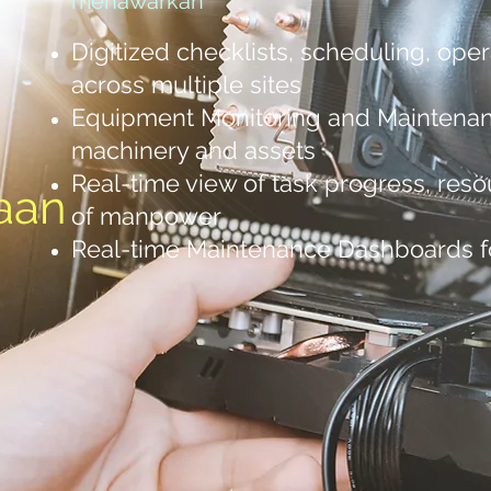
menawarkan
Digitized checklists, scheduling, ope
across multiple sites
Equipment Monitoring and Maintenan
machinery and assets
Real-time view of task progress, reso
aan
of manpower
Real-time Maintenance Dashboards f