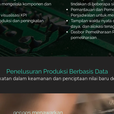
dan mengelola komponen dan
tindakan di beberapa s
Pemantauan dan Pemel
visualisasi KPI
Penjadwalan untuk mes
roduksi dan peningkatan
Tampilan waktu nyata 
daya, dan alokasi tena
Dasbor Pemeliharaan R
pemeliharaan
Penelusuran Produksi Berbasis Data
katan dalam keamanan dan penciptaan nilai baru 
menawarkan
arc.ops