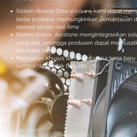
Sistem Akuisisi Data
kami dapat menari
arc.quire
lantai produksi, memungkinkan pemantauan 
operasi secara real-time
Sistem
Arcstone mengintegrasikan sol
arc.link
yang ada, sehingga produsen dapat memusatka
database tertentu
Peringatan khusus dan pemicu alur kerja baru
sumber daya tidak tersedia
arc.ops