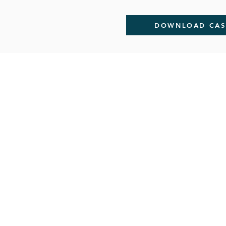
DOWNLOAD CASE
HOME
INDUSTRIES
BLOG
P