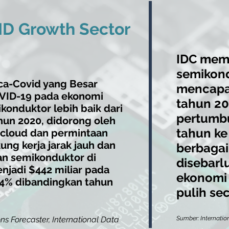
D Growth Sector
IDC memp
semikon
ca-Covid yang Besar
mencapai
OVID-19 pada ekonomi
tahun 20
ikonduktor lebih baik dari
pertumbu
hun 2020, didorong oleh
tahun ke
cloud dan permintaan
ng kerja jarak jauh dan
berbagai
n semikonduktor di
disebarl
njadi $442 miliar pada
ekonomi 
,4% dibandingkan tahun
pulih se
s Forecaster, International Data
Sumber: Internatio