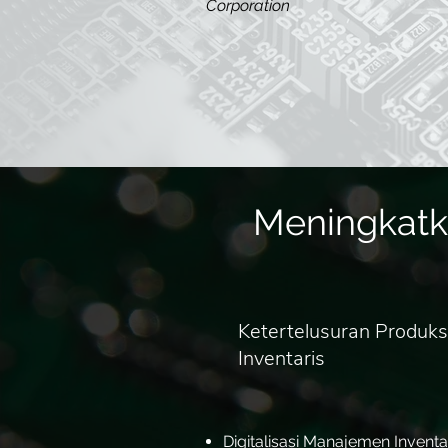
Corporation
Meningkatka
Ketertelusuran Produk
Inventaris
Digitalisasi Manajemen Invent