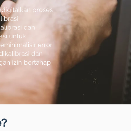
digitalkan proses
librasi
alibrasi dan
asi untuk
inimalisir error
ikalibrasi dan
n izin bertahap
e?