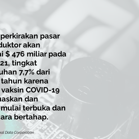
erkirakan pasar
duktor akan
 $ 476 miliar pada
21, tingkat
han 7,7% dari
 tahun karena
 vaksin COVID-19
uaskan dan
mulai terbuka dan
cara bertahap.
nal Data Corporation