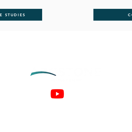
 STUDIES
C
TENTANG KAMI
arc.green
arc.net
KETENTUAN
KEBIJAKAN PRIVASI
EULA
ENGGUNAAN