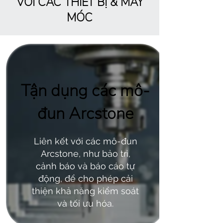
VỚI CÁC THIẾT BỊ & MÁY
MÓC
Tận dụng các mô-
đun Arcstone
Liên kết với các mô-đun
Arcstone, như bảo trì,
cảnh báo và báo cáo tự
động, để cho phép cải
thiện khả năng kiểm soát
và tối ưu hóa.