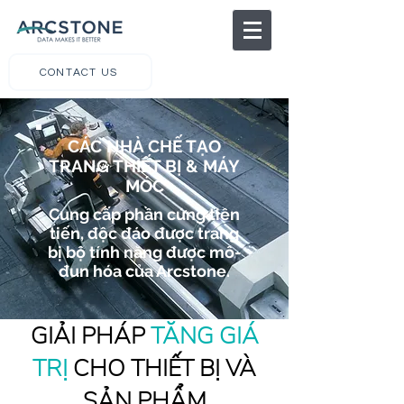
CONTACT US
CÁC NHÀ CHẾ TẠO
TRANG THIẾT BỊ & MÁY
MÓC
Cung cấp phần cứng tiên
tiến, độc đáo được trang
bị bộ tính năng được mô-
đun hóa của Arcstone.
GIẢI PHÁP
TĂNG GIÁ
TRỊ
CHO THIẾT BỊ VÀ
SẢN PHẨM