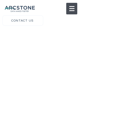
CONTACT US
TRANG CHỦ
CÁC NGÀNH NGHỀ
VỀ CHÚNG TÔI
arc.ops